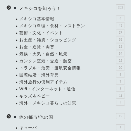
202
メキシコを知ろう！
メキシコ基本情報
4
メキシコ料理・食材・レストラン
43
芸術・文化・イベント
27
お土産・雑貨・ショッピング
35
お金・通貨・両替
13
気候・天気・自然・風景
34
カンクン空港・交通・航空
22
トラブル・治安・渡航安全情報
20
国際結婚・海外育児
5
海外旅行の便利アイテム
7
Wifi・インターネット・通信
3
キッズ＆ベビー
11
海外・メキシコ暮らしの知恵
4
12
他の都市/他の国
キューバ
1