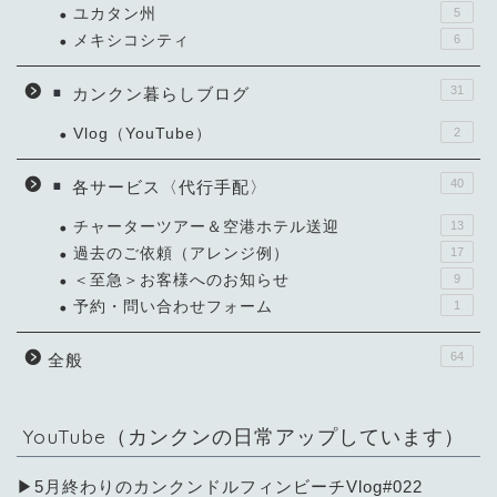
ユカタン州
5
メキシコシティ
6
31
カンクン暮らしブログ
Vlog（YouTube）
2
40
各サービス〈代行手配〉
チャーターツアー＆空港ホテル送迎
13
過去のご依頼（アレンジ例）
17
＜至急＞お客様へのお知らせ
9
予約・問い合わせフォーム
1
64
全般
YouTube（カンクンの日常アップしています）
▶︎5月終わりのカンクンドルフィンビーチVlog#022