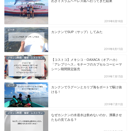
わざイスラムヘーレス島へ行ってきた結果
2019年8月18日
ビーチ
カンクンでSUP（サップ）してみた
2019年8月15日
メキシコ料理・食材・レストラン
【コストコ】メキシコ・OAXACA（オアハカ）
「アレブリヘス」モチーフのカプセルコーヒーマ
シーン期間限定販売
2019年7月13日
ビーチ
カンクンでラグーンとカリブ海をボートで駆け抜
ける！
2019年7月11日
メキシコ料理・食材・レストラン
なぜカンクンの水道水は飲めないのか。沸騰させ
たもの見てみる？