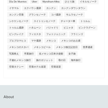
Día De Muertos
Uber
Wyndham Alltra
ひとり旅
イキルセノーテ
イサマル
エクバラン遺跡
カンクン
カンクンダウンタウン
カンクン空港
グランセノーテ
コバ遺跡
サムラセノーテ
シケケンセノーテ
スイトゥンセノーテ
チャーター車
トゥルム
トゥルム遺跡
ハネムーン
バジャドリ
ピニャタ
ピンクラグーン
ピンクレイク
フィエスタ
フォトジェニック
フラミンゴ
プエブロマヒコ
マヤ遺跡
メキシコ
メキシコのお土産
メキシコのスタバ
メキシコビール
メキシコ独立記念日
世界遺産
写真映え
卒業旅行
在メキシコ日本大使館
女子旅
子連れメキシコ旅行
旅のガジェット
母の日
海外旅行
空港タクシー
空港ホテル送迎
空港送迎
About