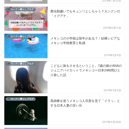
2019年7月10日
カンクン暮らしブログ
爬虫類嫌いでもキュン♡としちゃう？カンクンの
「イグアナ」
2019年6月11日
カンクン暮らしブログ
メキシコの小学校は留年がある？！結構シビアな
メキシコ学校教育と私感
2019年6月9日
カンクン暮らしブログ
こどもに旅をさせるということ。7歳の娘がANAの
ジュニアパイロットでメキシコー日本24時間ひと
り旅した話
2019年5月2日
カンクン暮らしブログ
黒綿棒を使うメキシコ人旦那を見て「イラっ」と
する日本人妻の言い分
2019年4月28日