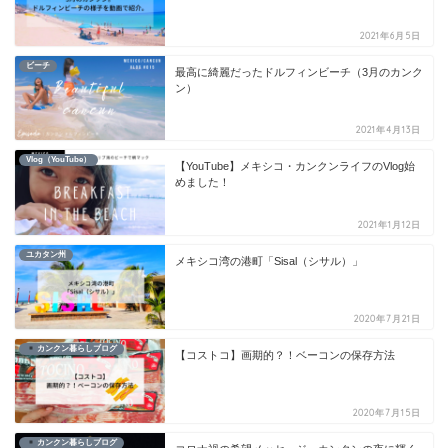
2021年6月5日
ビーチ
最高に綺麗だったドルフィンビーチ（3月のカンク
ン）
2021年4月13日
Vlog（YouTube）
【YouTube】メキシコ・カンクンライフのVlog始
めました！
2021年1月12日
ユカタン州
メキシコ湾の港町「Sisal（シサル）」
2020年7月21日
カンクン暮らしブログ
【コストコ】画期的？！ベーコンの保存方法
2020年7月15日
カンクン暮らしブログ