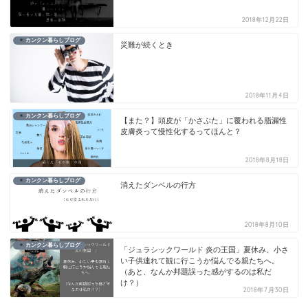
2018年12月22日
カンクン暮らしブログ
災難が続くとき
2018年11月4日
カンクン暮らしブログ
【また？】頭皮が「かさぶた」に覆われる脂漏性
皮膚炎って慢性化するってほんと？
2018年8月18日
カンクン暮らしブログ
消えたダンベルの行方
2018年8月10日
カンクン暮らしブログ
「ジュラシックワールド 炎の王国」夏休み、小さ
い子供連れて観に行こうか悩んでる親たちへ。
（あと、なんか邦題誤った感がするのは私だ
け？）
2018年7月30日