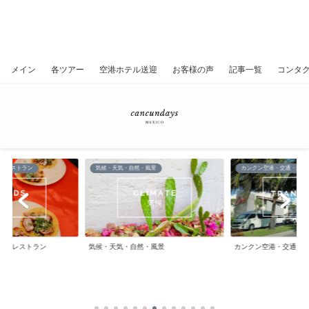
メイン
各ツアー
空港ホテル送迎
お客様の声
記事一覧
コンタ
・レストラン
気候・天気・自然・風景
カンクン空港・交通・航空
材・レストラン
気候・天気・自然・風景
カンクン空港・交通・