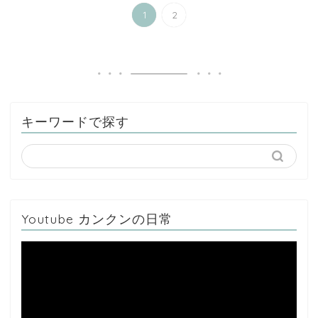
1
2
キーワードで探す
Youtube カンクンの日常
動
画
プ
レ
ー