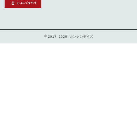
2017–2026 カンクンデイズ
メイン
各ツアー
空港ホテル送迎
お客様の声