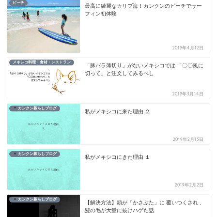
ビーチ
最高に綺麗なカリブ海！カンクンのビーチでサー
フィン初体験
2019年4月12日
メキシコ料理・食材・レストラン
「豚バラ薄切り」がないメキシコでは 「〇〇風に
切って」と注文してみるべし
2019年3月14日
カンクン暮らしブログ
私がメキシコに来た理由 ２
2019年2月13日
カンクン暮らしブログ
私がメキシコにきた理由 １
2019年2月2日
カンクン暮らしブログ
【解決方法】頭が「かさぶた」に 覆いつくされ 、
髪の毛が大量に抜けハゲた話