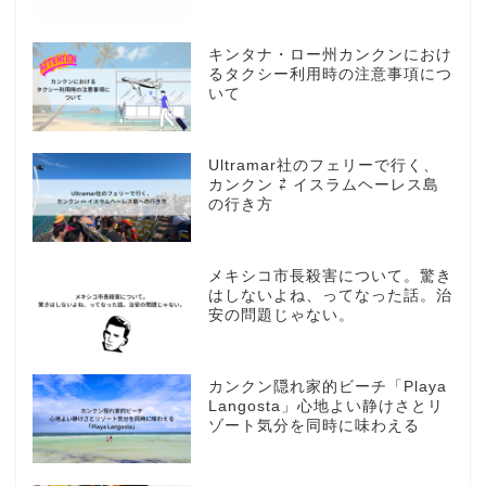
キンタナ・ロー州カンクンにおけ
るタクシー利用時の注意事項につ
いて
Ultramar社のフェリーで行く、
カンクン ⇄ イスラムヘーレス島
の行き方
メキシコ市長殺害について。驚き
はしないよね、ってなった話。治
安の問題じゃない。
カンクン隠れ家的ビーチ「Playa
Langosta」心地よい静けさとリ
ゾート気分を同時に味わえる