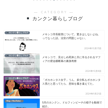
― CATEGORY ―
カンクン暮らしブログ
カンクン暮らしブログ
メキシコ市長殺害について。驚きはしないよね、
ってなった話。治安の問題じゃない。
2024年10月13日
カンクン暮らしブログ
メキシコで、見せしめ死体と共に吊るされるマフ
ィアの脅迫横断幕の裏側考察
2024年10月8日
カンクン暮らしブログ
「ポカホンタス女子」うん、多分私もポカホンタ
ス系だと思ってたら、意味を履き違えてた。
2024年9月21日
Vlog（YouTube）
5月のカンクン。ドルフィンビーチの様子を動画で
紹介。