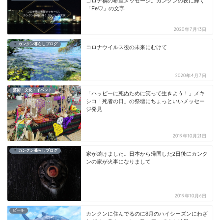
コロナ禍の希望メッセージ。カンクンの夜に輝く
「Fe♡」の文字
2020年7月13日
カンクン暮らしブログ
コロナウイルス後の未来にむけて
2020年4月7日
芸術・文化・イベント
「ハッピーに死ぬために笑って生きよう！」メキ
シコ「死者の日」の祭壇にちょっといいメッセー
ジ発見
2019年10月21日
カンクン暮らしブログ
家が焼けました。日本から帰国した2日後にカンク
ンの家が火事になりまして
2019年10月6日
ビーチ
カンクンに住んでるのに8月のハイシーズンにわざ