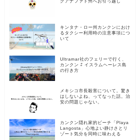
グアナファト州へお引っ越し
キンタナ・ロー州カンクンにおけ
るタクシー利用時の注意事項につ
いて
Ultramar社のフェリーで行く、
カンクン ⇄ イスラムヘーレス島
の行き方
メキシコ市長殺害について。驚き
はしないよね、ってなった話。治
安の問題じゃない。
カンクン隠れ家的ビーチ「Playa
Langosta」心地よい静けさとリ
ゾート気分を同時に味わえる