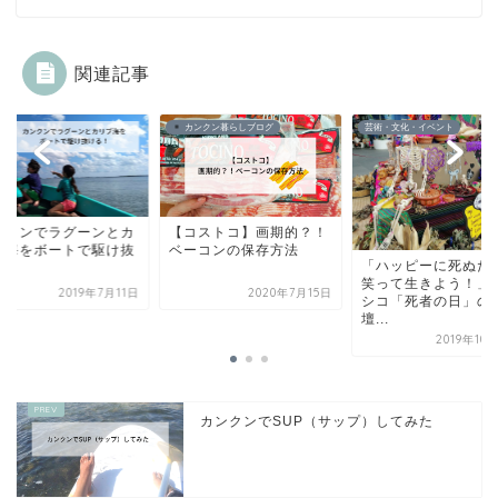
関連記事
ンクン暮らしブログ
芸術・文化・イベント
ビーチ
コストコ】画期的？！
カンクンでラグーン
ーコンの保存方法
リブ海をボートで駆
「ハッピーに死ぬために
ける！
笑って生きよう！」メキ
2020年7月15日
2019年7
シコ「死者の日」の祭
壇...
2019年10月21日
カンクンでSUP（サップ）してみた