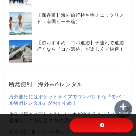
【保存版】海外旅行持ち物チェックリス
メイン
ト（南国ビーチ編）
各ツアー
【超おすすめ！コバ遺跡】子連れで遺跡
行くなら『コバ遺跡』が楽しくて快適！
空港ホテル送迎
お客様の声
断然便利！海外Wifiレンタル
海外旅行にはポケットサイズでコンパクトな『モバイ
ルWifiレンタル』がおすすめ！
MENU
旅先で日本と同じようにスマホが使えるというのは、
想像以上に安心度 & 快適度が違うんです。
緊急時に1番スマホが繋がって欲しい場所は、実はホ