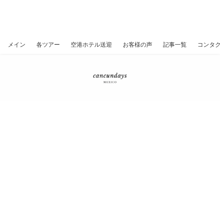
カンクン、遺跡、セノーテ、プライ
ベートツアー
メイン
各ツアー
空港ホテル送迎
お客様の声
記事一覧
コンタ