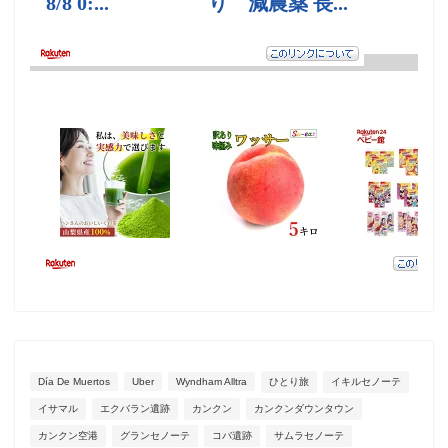
Día De Muertos
Uber
Wyndham Alltra
ひとり旅
イキルセノーテ
イサマル
エクバラン遺跡
カンクン
カンクンダウンタウン
カンクン空港
グランセノーテ
コバ遺跡
サムラセノーテ