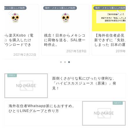
・メキシコ暮らしの知恵
海外・メキシコ暮らしの知恵
海外・メキシコ暮らしの知恵
外から楽天Kobo（電
残念！日本からメキシコ
【海外在住者必見！
書籍）を購入したけ
に荷物を送る、SAL便一
新できずに「失効」
、ダウンロードでき
時停止。
しまった 日本の運転免
.
2021年3月9日
2019年9
2021年2月22日
面倒くさがりな私にぴったり便利な、
「ハイビスカスジュース（原液）」発
見！
海外在住者Whatsapp派にもおすすめ。
ひとりLINEグループと作り方