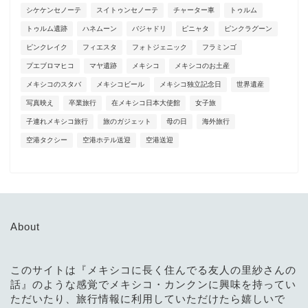
シケケンセノーテ
スイトゥンセノーテ
チャーター車
トゥルム
トゥルム遺跡
ハネムーン
バジャドリ
ピニャタ
ピンクラグーン
ピンクレイク
フィエスタ
フォトジェニック
フラミンゴ
プエブロマヒコ
マヤ遺跡
メキシコ
メキシコのお土産
メキシコのスタバ
メキシコビール
メキシコ独立記念日
世界遺産
写真映え
卒業旅行
在メキシコ日本大使館
女子旅
子連れメキシコ旅行
旅のガジェット
母の日
海外旅行
空港タクシー
空港ホテル送迎
空港送迎
About
このサイトは『メキシコに長く住んでる友人の里紗さんの
話』のような感覚でメキシコ・カンクンに興味を持ってい
ただいたり、旅行情報に利用していただけたら嬉しいで