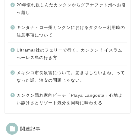
20年慣れ親しんだカンクンからグアナファト州へお引
っ越し
キンタナ・ロー州カンクンにおけるタクシー利用時の
注意事項について
Ultramar社のフェリーで行く、カンクン ⇄ イスラム
ヘーレス島の行き方
メキシコ市長殺害について。驚きはしないよね、って
なった話。治安の問題じゃない。
カンクン隠れ家的ビーチ「Playa Langosta」心地よ
い静けさとリゾート気分を同時に味わえる
関連記事