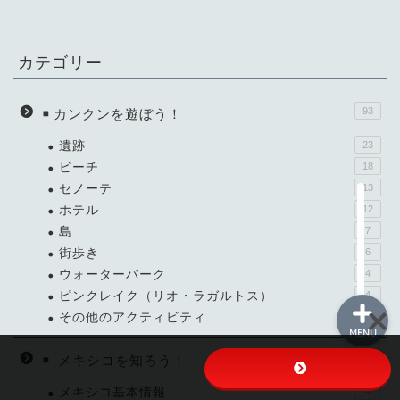
カテゴリー
メイン
各ツアー
93
カンクンを遊ぼう！
遺跡
23
空港ホテル送迎
ビーチ
18
セノーテ
13
ホテル
12
お客様の声
島
7
街歩き
6
ウォーターパーク
4
ピンクレイク（リオ・ラガルトス）
4
その他のアクティビティ
8
MENU
202
メキシコを知ろう！
メキシコ基本情報
4