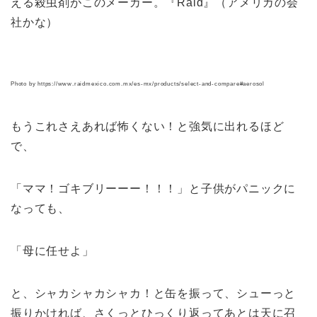
える殺虫剤がこのメーカー。『Raid』（アメリカの会
社かな）
Photo by https://www.raidmexico.com.mx/es-mx/products/select-and-compare#aerosol
もうこれさえあれば怖くない！と強気に出れるほど
で、
「ママ！ゴキブリーーー！！！」と子供がパニックに
なっても、
「母に任せよ」
と、シャカシャカシャカ！と缶を振って、シューっと
振りかければ、さくっとひっくり返ってあとは天に召