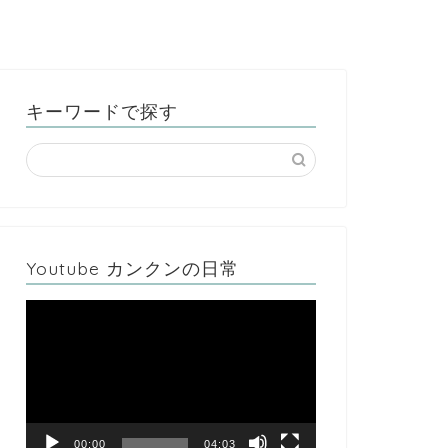
キーワードで探す
Youtube カンクンの日常
動
画
プ
レ
ー
ヤ
ー
00:00
04:03