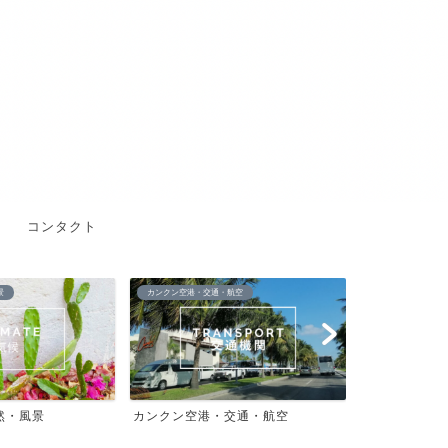
コンタクト
景
カンクン空港・交通・航空
Wifi・インターネ
然・風景
カンクン空港・交通・航空
Wifi・イン