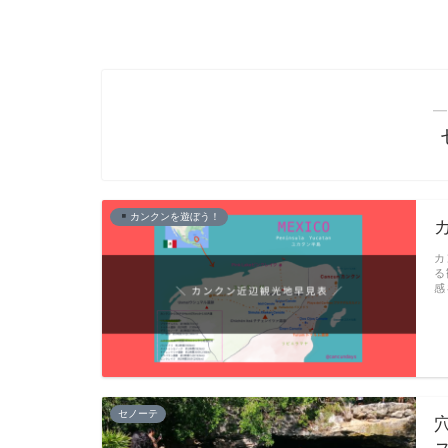
―
カンクンを遊ぼう！
カ
る
感
セノーテ