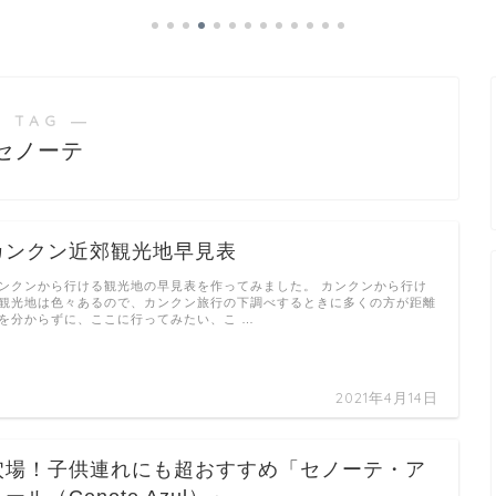
 TAG ―
セノーテ
カンクン近郊観光地早見表
ンクンから行ける観光地の早見表を作ってみました。 カンクンから行け
観光地は色々あるので、カンクン旅行の下調べするときに多くの方が距離
を分からずに、ここに行ってみたい、こ …
2021年4月14日
穴場！子供連れにも超おすすめ「セノーテ・ア