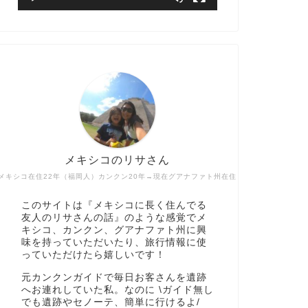
メキシコのリサさん
メキシコ在住22年（福岡人）カンクン20年→現在グアナファト州在住
このサイトは『メキシコに長く住んでる
友人のリサさんの話』のような感覚でメ
キシコ、カンクン、グアナファト州に興
味を持っていただいたり、旅行情報に使
っていただけたら嬉しいです！
元カンクンガイドで毎日お客さんを遺跡
へお連れしていた私。なのに \ガイド無し
でも遺跡やセノーテ、簡単に行けるよ/