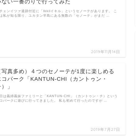
いない一番のりで行ってみた
チェンイツァ遺跡付近に「Ikkilイキル」というセノーテがあります。 こ
は私が知る限り、ユカタン半島にある無数の「セノーテ」がまだ …
2019年11月14日
（写真多め）４つのセノーテが1度に楽しめる
エコパーク「KANTUN-CHI（カントゥン・
チ）」
日は義姉義妹ファミリーと「KANTUN-CHI」（カントゥン・チ）という
コパークに遊びに行ってきました。 私も初めて行ったのですが …
2019年7月27日