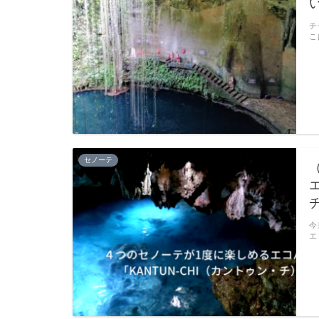
チ
こ
セノーテ
今
エ