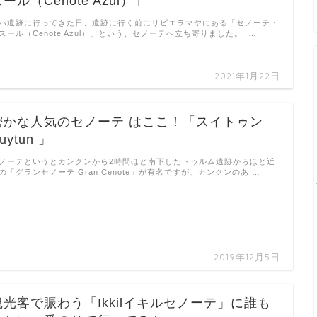
ール（Cenote Azul）」
バ遺跡に行ってきた日、遺跡に行く前にリビエラマヤにある「セノーテ・
スール（Cenote Azul）」という、セノーテへ立ち寄りました。 …
2021年1月22日
密かな人気のセノーテ はここ！「スイトゥン
uytun 」
ノーテというとカンクンから2時間ほど南下したトゥルム遺跡からほど近
の「グランセノーテ Gran Cenote」が有名ですが、カンクンのあ …
2019年12月5日
観光客で賑わう「Ikkilイキルセノーテ」に誰も