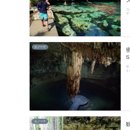
ス
コ
ア
セノーテ
S
セ
く
セノーテ