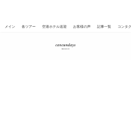
カンクン、遺跡、セノーテ、プライ
ベートツアー
メイン
各ツアー
空港ホテル送迎
お客様の声
記事一覧
コンタ