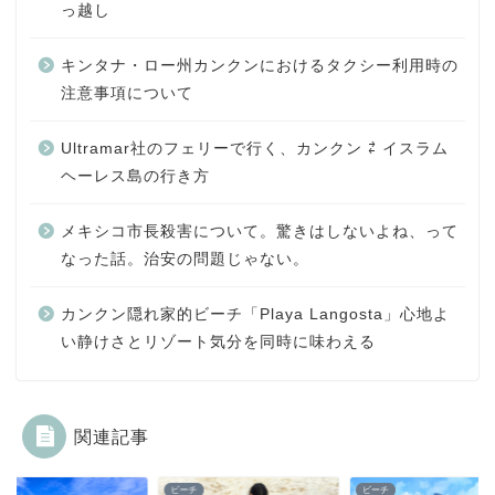
っ越し
キンタナ・ロー州カンクンにおけるタクシー利用時の
注意事項について
Ultramar社のフェリーで行く、カンクン ⇄ イスラム
ヘーレス島の行き方
メキシコ市長殺害について。驚きはしないよね、って
なった話。治安の問題じゃない。
カンクン隠れ家的ビーチ「Playa Langosta」心地よ
い静けさとリゾート気分を同時に味わえる
関連記事
チ
ビーチ
ビーチ