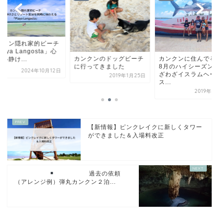
カンクン隠れ家的ビ
「Playa Langosta
カンクンに住んでるのに
ンクンのドッグビーチ
地よい静け...
8月のハイシーズンにわ
行ってきました
2024年10
ざわざイスラムヘーレ
2019年1月25日
ス...
2019年8月18日
【新情報】ピンクレイクに新しくタワー
ができました＆入場料改正
過去の依頼
（アレンジ例）弾丸カンクン２泊...