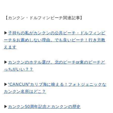
【カンクン・ドルフィンビーチ関連記事】
▶
子持ちの私がカンクンの公共ビーチ・ドルフィンビ
ーチをお薦めしない理由。でも良いビーチ！行き方教
えます
▶
カンクンのホテル選び。北のビーチor東のビーチど
っちがいい？？
▶
“CANCUN”カリブ海に映える！フォトジェニックな
カンクン名所はどこ？
▶
カンクン50周年記念とカンクンの歴史