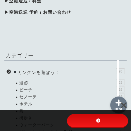
▶
空港送迎 / 料金
▶
空港送迎 予約 / お問い合わせ
メイン
各ツアー
空港ホテル送迎
カテゴリー
お客様の声
93
カンクンを遊ぼう！
遺跡
23
ビーチ
18
セノーテ
13
ホテル
12
MENU
島
7
街歩き
6
ウォーターパーク
4