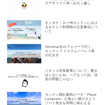
グアナファト州へお引っ越し
キンタナ・ロー州カンクンにおけ
るタクシー利用時の注意事項につ
いて
Ultramar社のフェリーで行く、
カンクン ⇄ イスラムヘーレス島
の行き方
メキシコ市長殺害について。驚き
はしないよね、ってなった話。治
安の問題じゃない。
カンクン隠れ家的ビーチ「Playa
Langosta」心地よい静けさとリ
ゾート気分を同時に味わえる