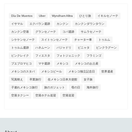
Día De Muertos
Uber
Wyndham Alltra
ひとり旅
イキルセノーテ
イサマル
エクバラン遺跡
カンクン
カンクンダウンタウン
カンクン空港
グランセノーテ
コバ遺跡
サムラセノーテ
シケケンセノーテ
スイトゥンセノーテ
チャーター車
トゥルム
トゥルム遺跡
ハネムーン
バジャドリ
ピニャタ
ピンクラグーン
ピンクレイク
フィエスタ
フォトジェニック
フラミンゴ
プエブロマヒコ
マヤ遺跡
メキシコ
メキシコのお土産
メキシコのスタバ
メキシコビール
メキシコ独立記念日
世界遺産
写真映え
卒業旅行
在メキシコ日本大使館
女子旅
子連れメキシコ旅行
旅のガジェット
母の日
海外旅行
空港タクシー
空港ホテル送迎
空港送迎