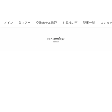
カンクン、遺跡、セノーテ、プライ
ベートツアー
メイン
各ツアー
空港ホテル送迎
お客様の声
記事一覧
コンタ