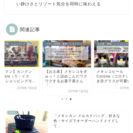
い静けさとリゾート気分を同時に味わえる
関連記事
産・雑貨・ショッピング
メキシコ料理・食材・レストラン
お土産・雑貨・ショッピング
カンクン】カンクン
【お土産】メキシコをぎ
メキシコビール
a isla（ラ・イス
ゅっ！と詰めこんだワク
Corona（コロナ）
）」ショッピングモ...
ワクするお菓子屋さん
き目グラスが可愛い
「...
2018年7月6日
2019年
2019年7月9日
「メキシカン メルカドバッグ」好きな
色・サイズでオーダーハンドメイドし
て...