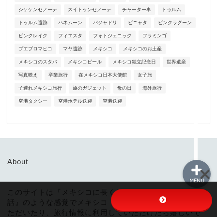
シケケンセノーテ
スイトゥンセノーテ
チャーター車
トゥルム
トゥルム遺跡
ハネムーン
バジャドリ
ピニャタ
ピンクラグーン
メイン
ピンクレイク
フィエスタ
フォトジェニック
フラミンゴ
プエブロマヒコ
マヤ遺跡
メキシコ
メキシコのお土産
各ツアー
メキシコのスタバ
メキシコビール
メキシコ独立記念日
世界遺産
写真映え
卒業旅行
在メキシコ日本大使館
女子旅
空港ホテル送迎
子連れメキシコ旅行
旅のガジェット
母の日
海外旅行
空港タクシー
空港ホテル送迎
空港送迎
お客様の声
About
MENU
このサイトは『メキシコに長く住んでる友人の里紗さんの
話』のような感覚でメキシコ・カンクンに興味を持ってい
ただいたり、旅行情報に利用していただけたら嬉しいで