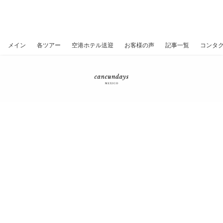
カンクン、遺跡、セノーテ、プライ
ベートツアー
メイン
各ツアー
空港ホテル送迎
お客様の声
記事一覧
コンタ