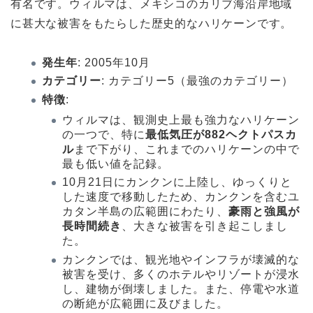
有名です。ウィルマは、メキシコのカリブ海沿岸地域
に甚大な被害をもたらした歴史的なハリケーンです。
発生年
: 2005年10月
カテゴリー
: カテゴリー5（最強のカテゴリー）
特徴
:
ウィルマは、観測史上最も強力なハリケーン
の一つで、特に
最低気圧が882ヘクトパスカ
ル
まで下がり、これまでのハリケーンの中で
最も低い値を記録。
10月21日にカンクンに上陸し、ゆっくりと
した速度で移動したため、カンクンを含むユ
カタン半島の広範囲にわたり、
豪雨と強風が
長時間続き
、大きな被害を引き起こしまし
た。
カンクンでは、観光地やインフラが壊滅的な
被害を受け、多くのホテルやリゾートが浸水
し、建物が倒壊しました。また、停電や水道
の断絶が広範囲に及びました。