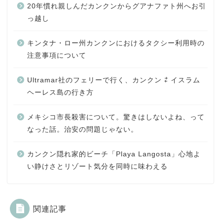
20年慣れ親しんだカンクンからグアナファト州へお引
っ越し
キンタナ・ロー州カンクンにおけるタクシー利用時の
注意事項について
Ultramar社のフェリーで行く、カンクン ⇄ イスラム
ヘーレス島の行き方
メキシコ市長殺害について。驚きはしないよね、って
なった話。治安の問題じゃない。
カンクン隠れ家的ビーチ「Playa Langosta」心地よ
い静けさとリゾート気分を同時に味わえる
関連記事