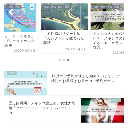
・天気・自然・風景
気候・天気・自然・風景
気候・天気・自然・風景
世界屈指のリゾート地
メキシコ人も知らな
ハリケーン・デルタ」
「カンクン」が生まれた
い？！メキシコのど
カテゴリー４でカンク
秘話
でもいる「カラス」
に接近中
当の...
2024年9月7日
2020年10月6日
2024年9月
12月のご予約が埋まり始めています。ご
検討のお客様はお早めのご予約がオス...
歴史的瞬間！メキシコ史上初、女性大統
領「クラウディア・シェインバウム」
の...