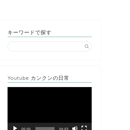
キーワードで探す
Youtube カンクンの日常
動
画
プ
レ
ー
ヤ
ー
00:00
04:03