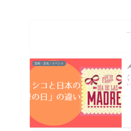
―
芸術・文化・イベント
メ
て
い