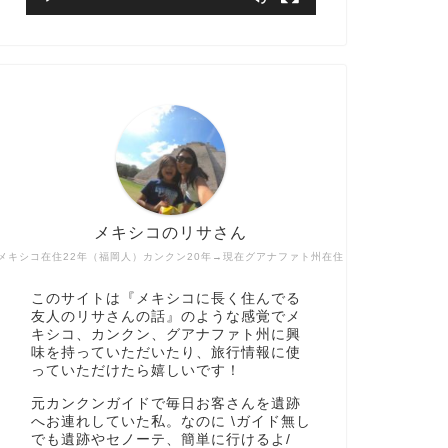
メキシコのリサさん
メキシコ在住22年（福岡人）カンクン20年→現在グアナファト州在住
このサイトは『メキシコに長く住んでる
友人のリサさんの話』のような感覚でメ
キシコ、カンクン、グアナファト州に興
味を持っていただいたり、旅行情報に使
っていただけたら嬉しいです！
元カンクンガイドで毎日お客さんを遺跡
へお連れしていた私。なのに \ガイド無し
でも遺跡やセノーテ、簡単に行けるよ/